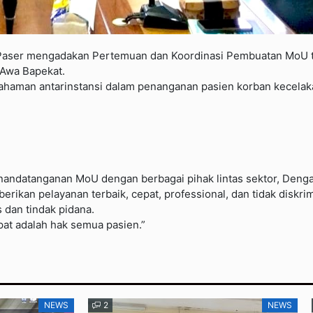
 Paser mengadakan Pertemuan dan Koordinasi Pembuatan MoU t
 Awa Bapekat.
ahaman antarinstansi dalam penanganan pasien korban kecelaka
penandatanganan MoU dengan berbagai pihak lintas sektor, Deng
kan pelayanan terbaik, cepat, professional, dan tidak diskrim
 dan tindak pidana.
pat adalah hak semua pasien.”
NEWS
2
NEWS