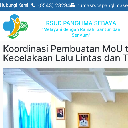
Hubungi Kami
(0543) 23294
humasrspspanglimas
RSUD PANGLIMA SEBAYA
"Melayani dengan Ramah, Santun dan
Senyum"
Koordinasi Pembuatan MoU t
Kecelakaan Lalu Lintas dan 