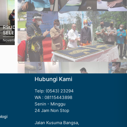
RSUD PANGLIMA SEBAYA
RSUD PANGLI
SELENGGARAKAN SEMINAR
KUNJUNGAN 
ILMIAH PEKAN KESADARAN
DALAM PENIL
November 20, 2025
November 5, 2025
RESISTENSI ANTIMIKROBA 2025
MALADMINIST
PUBLIK
Hubungi Kami
Telp: (0543) 23294
WA : 08115443898
Senin - Minggu
24 Jam Non Stop
ologi
Jalan Kusuma Bangsa,