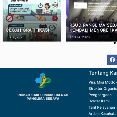
RSUD PANGLIMA SEB
CEGAH GRATIFIKASI !
KEMBALI MENOREHK
PRESTASI DENGAN M
Juli 31, 2026
April 14, 2026
PENGHARGAAN PADA
TOP BUMD AWARDS
Tentang Ka
Visi, Misi Motto
Struktur Organis
RUMAH SAKIT UMUM DAERAH
Penghargaan
PANGLIMA SEBAYA
Dokter Kami
Tarif Pelayanan
Article Kesehata