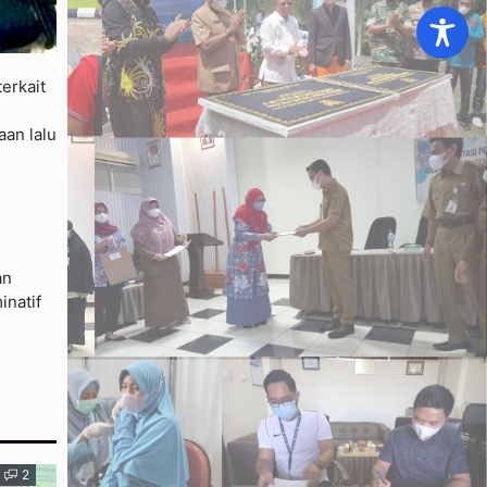
erkait
an lalu
an
inatif
2
NEWS
0