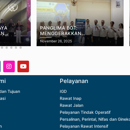
AYA
PANGLIMA BOT:
AN
MENGGERAKKAN
ERAIH
TRANSFORMASI PELAYANAN
November 26, 2025
 AJANG
MELALUI KOLABORASI &
KOMITMEN KEBERLANJUTAN
mi
Pelayanan
 dan Tujuan
IGD
asi
Rawat Inap
Rawat Jalan
Pelayanan Tindak Operatif
Persalinan, Perintal, Nifas dan Ginek
n
Pelayanan Rawat Intensif