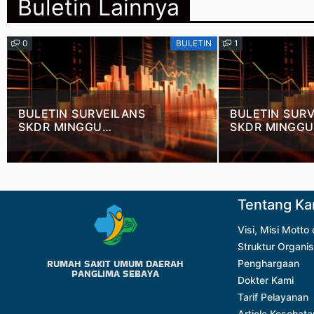
Buletin Lainnya
0
BULETIN
1
BULETIN SURVEILANS
BULETIN SUR
SKDR MINGGU
SKDR MINGGU
EPIDEMIOLOGI KE 29 –
EPIDEMIOLOGI
2026
2026
Tentang Ka
Visi, Misi Motto
Struktur Organis
RUMAH SAKIT UMUM DAERAH
Penghargaan
PANGLIMA SEBAYA
Dokter Kami
Tarif Pelayanan
Article Kesehata