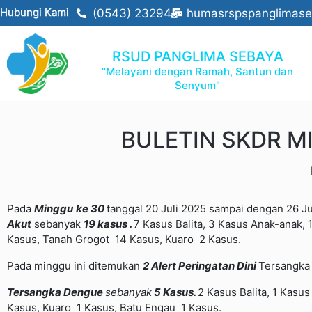
Hubungi Kami
(0543) 23294
humasrspspanglimas
RSUD PANGLIMA SEBAYA
"Melayani dengan Ramah, Santun dan
Senyum"
BULETIN SKDR M
Pada
Minggu
ke
30
tanggal 20 Juli 2025 sampai dengan 26 J
Akut
sebanyak
19
kasus
.
7 Kasus Balita, 3 Kasus Anak-anak,
Kasus, Tanah Grogot 14 Kasus, Kuaro 2 Kasus.
Pada minggu ini ditemukan
2 Alert
Peringatan
Dini
Tersangka
Tersangka
Dengue
sebanyak
5 Kasus.
2 Kasus Balita, 1 Kasu
Kasus, Kuaro 1 Kasus, Batu Engau 1 Kasus.