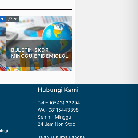
IN
28
BULETIN
4
BULETIN SKDR
BULETIN SK
MINGGU EPIDEMIOLOG
MINGGU EPI
KE 50-2025
KE 46-2025
Hubungi Kami
Telp: (0543) 23294
WA : 08115443898
Senin - Minggu
24 Jam Non Stop
ologi
Jalan Kusuma Bangsa,