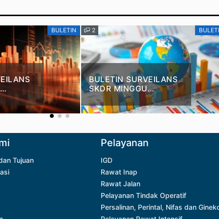
BULETIN
2
BULET
VEILANS
BULETIN SURVEILANS
SKDR MINGGU
 KE 22 –
EPIDEMIOLOGI KE 20 –
2026
mi
Pelayanan
 dan Tujuan
IGD
asi
Rawat Inap
Rawat Jalan
Pelayanan Tindak Operatif
Persalinan, Perintal, Nifas dan Ginek
n
Pelayanan Rawat Intensif