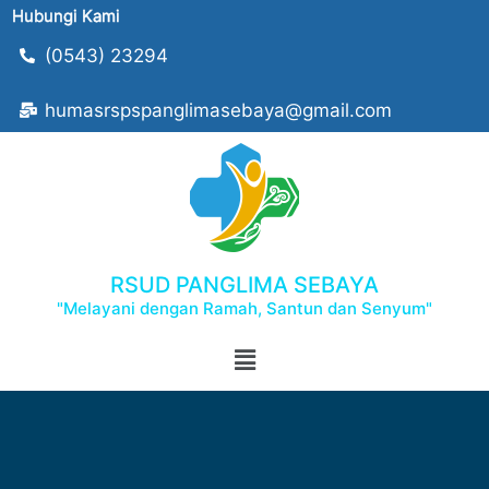
Hubungi Kami
(0543) 23294
humasrspspanglimasebaya@gmail.com
RSUD PANGLIMA SEBAYA
"Melayani dengan Ramah, Santun dan Senyum"