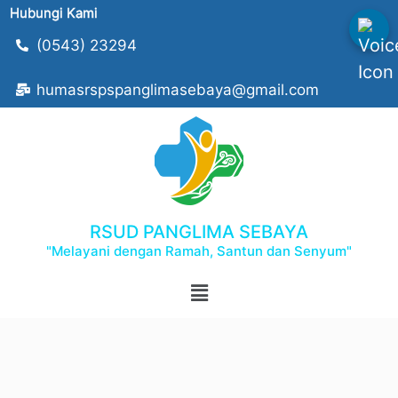
Hubungi Kami
(0543) 23294
humasrspspanglimasebaya@gmail.com
RSUD PANGLIMA SEBAYA
"Melayani dengan Ramah, Santun dan Senyum"