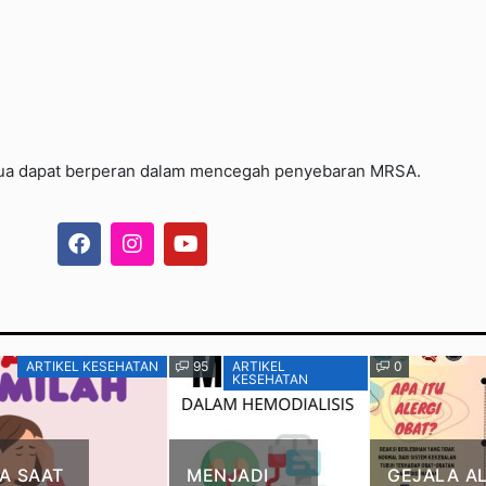
semua dapat berperan dalam mencegah penyebaran MRSA.
ARTIKEL KESEHATAN
95
ARTIKEL
0
KESEHATAN
A SAAT
MENJADI
GEJALA AL