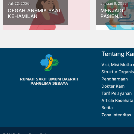
Juli 22, 2026
Januari 9, 2026
CEGAH ANEMIA SAAT
MENJADI
KEHAMILAN
PASIEN
MANDIRI
DALAM
HEMODIALISI
TEREDUKASI
DAN AKTIF
DALAM
Tentang Ka
PERAWATAN
ANDA
Visi, Misi Motto
Struktur Organis
RUMAH SAKIT UMUM DAERAH
Penghargaan
PANGLIMA SEBAYA
Dokter Kami
Tarif Pelayanan
Article Kesehata
Berita
Zona Integritas