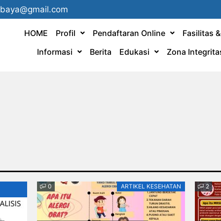
ebaya@gmail.com
HOME
Profil
Pendaftaran Online
Fasilitas 
Informasi
Berita
Edukasi
Zona Integrita
0
ARTIKEL KESEHATAN
2