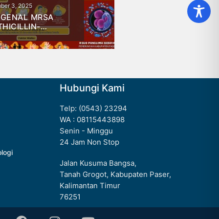
ber 3, 2025
November 21, 2025
GENAL MRSA
MOBILISASI DINI
HICILLIN-
PASCAOPERASI SC
ISTANT
(SESAR)
PHYLOCOCCUS
EUS)
Hubungi Kami
Telp: (0543) 23294
WA : 08115443898
Senin - Minggu
24 Jam Non Stop
ologi
Jalan Kusuma Bangsa,
Tanah Grogot, Kabupaten Paser,
Kalimantan Timur
76251