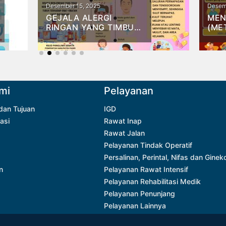
Desember 15, 2025
Desem
GEJALA ALERGI
MEN
RINGAN YANG TIMBUL
(MET
AKIBAT ALERGI OBAT
RES
STA
SBERDAYA,
AUR
mi
Pelayanan
 dan Tujuan
IGD
asi
Rawat Inap
Rawat Jalan
Pelayanan Tindak Operatif
Persalinan, Perintal, Nifas dan Ginek
n
Pelayanan Rawat Intensif
Pelayanan Rehabilitasi Medik
Pelayanan Penunjang
Pelayanan Lainnya