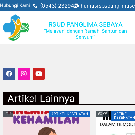
Hubungi Kami
(0543) 23294
humasrspspanglimas
RSUD PANGLIMA SEBAYA
"Melayani dengan Ramah, Santun dan
Senyum"
Artikel Lainnya
1
ARTIKEL KESEHATAN
95
ARTIKEL
KESEHATAN